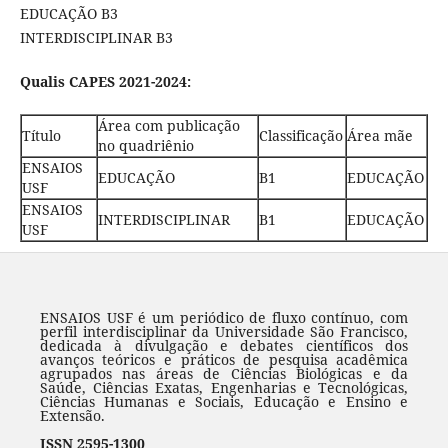
EDUCAÇÃO B3
INTERDISCIPLINAR B3
Qualis CAPES 2021-2024:
Área com publicação
Título
Classificação
Área mãe
no quadriênio
ENSAIOS
EDUCAÇÃO
B1
EDUCAÇÃO
USF
ENSAIOS
INTERDISCIPLINAR
B1
EDUCAÇÃO
USF
ENSAIOS USF é um periódico de fluxo contínuo, com
perfil interdisciplinar da Universidade São Francisco,
dedicada à divulgação e debates científicos dos
avanços teóricos e práticos de pesquisa acadêmica
agrupados nas áreas de Ciências Biológicas e da
Saúde, Ciências Exatas, Engenharias e Tecnológicas,
Ciências Humanas e Sociais, Educação e Ensino e
Extensão.
ISSN 2595-1300