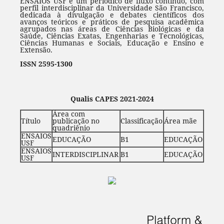
ENSAIOS USF é um periódico de fluxo contínuo, com
perfil interdisciplinar da Universidade São Francisco,
dedicada à divulgação e debates científicos dos
avanços teóricos e práticos de pesquisa acadêmica
agrupados nas áreas de Ciências Biológicas e da
Saúde, Ciências Exatas, Engenharias e Tecnológicas,
Ciências Humanas e Sociais, Educação e Ensino e
Extensão.
ISSN 2595-1300
Qualis CAPES 2021-2024
Área com
Título
publicação no
Classificação
Área mãe
quadriênio
ENSAIOS
EDUCAÇÃO
B1
EDUCAÇÃO
USF
ENSAIOS
INTERDISCIPLINAR
B1
EDUCAÇÃO
USF