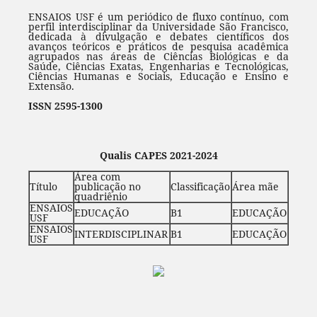
ENSAIOS USF é um periódico de fluxo contínuo, com
perfil interdisciplinar da Universidade São Francisco,
dedicada à divulgação e debates científicos dos
avanços teóricos e práticos de pesquisa acadêmica
agrupados nas áreas de Ciências Biológicas e da
Saúde, Ciências Exatas, Engenharias e Tecnológicas,
Ciências Humanas e Sociais, Educação e Ensino e
Extensão.
ISSN 2595-1300
Qualis CAPES 2021-2024
Área com
Título
publicação no
Classificação
Área mãe
quadriênio
ENSAIOS
EDUCAÇÃO
B1
EDUCAÇÃO
USF
ENSAIOS
INTERDISCIPLINAR
B1
EDUCAÇÃO
USF